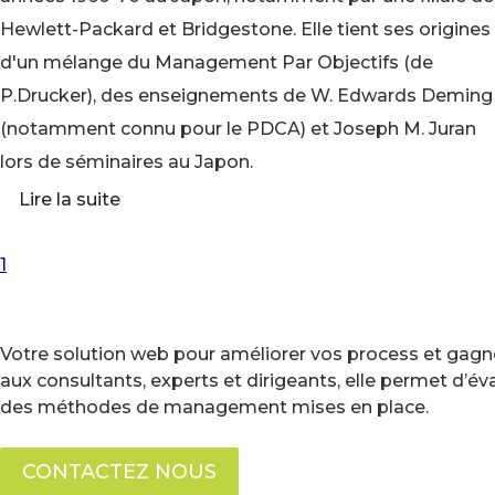
Hewlett-Packard et Bridgestone. Elle tient ses origines
d'un mélange du Management Par Objectifs (de
P.Drucker), des enseignements de W. Edwards Deming
(notamment connu pour le PDCA) et Joseph M. Juran
lors de séminaires au Japon.
Lire la suite
First Page
Previous Page
Next Page
Last Page
1
Votre solution web pour améliorer vos process et gagne
aux consultants, experts et dirigeants, elle permet d’é
des méthodes de management mises en place.
CONTACTEZ NOUS